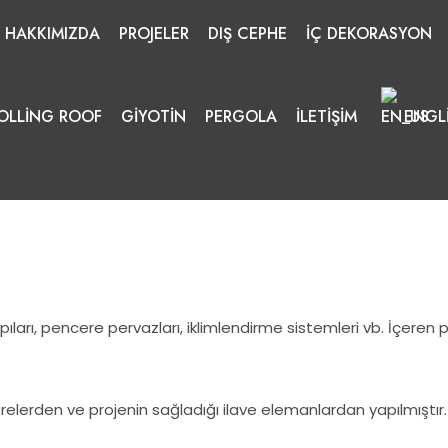
HAKKIMIZDA
PROJELER
DIŞ CEPHE
İÇ DEKORASYON
OLLING ROOF
GIYOTIN
PERGOLA
İLETIŞIM
ENGL
ıları, pencere pervazları, iklimlendirme sistemleri vb. İçeren
relerden ve projenin sağladığı ilave elemanlardan yapılmıştır