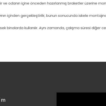
ilir ve odanın içine önceden hazırlanmış braketler üzerine monte
yayının içinden gerçekleştirilir, bunun sonucunda iskele montaj
ksek binalarda kullanılır. Aynı zamanda, çalışma süresi diğer cep
şim